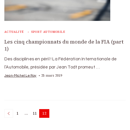
ACTUALITÉ
SPORT AUTOMOBILE
Les cinq championnats du monde de la FIA (part
1)
Des disciplines en péril ! La Fédération Internationale de
l’Automobile, présidée par Jean Todt promeut …
25 mars 2019
Jean-Michel Le Roy
Posts
1
…
11
12
Page
Page
Page