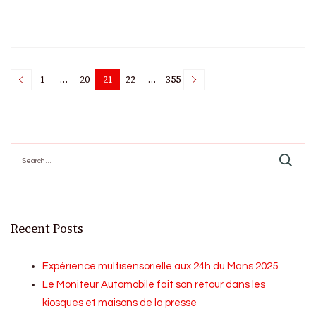
Posts
1
…
20
21
22
…
355
Page
Page
Page
Page
Page
pagination
Search
for:
Recent Posts
Expérience multisensorielle aux 24h du Mans 2025
Le Moniteur Automobile fait son retour dans les
kiosques et maisons de la presse