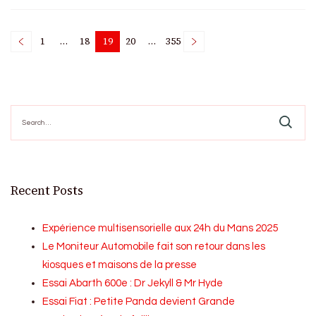
Posts
1
…
18
19
20
…
355
Page
Page
Page
Page
Page
pagination
Search
for:
Recent Posts
Expérience multisensorielle aux 24h du Mans 2025
Le Moniteur Automobile fait son retour dans les
kiosques et maisons de la presse
Essai Abarth 600e : Dr Jekyll & Mr Hyde
Essai Fiat : Petite Panda devient Grande