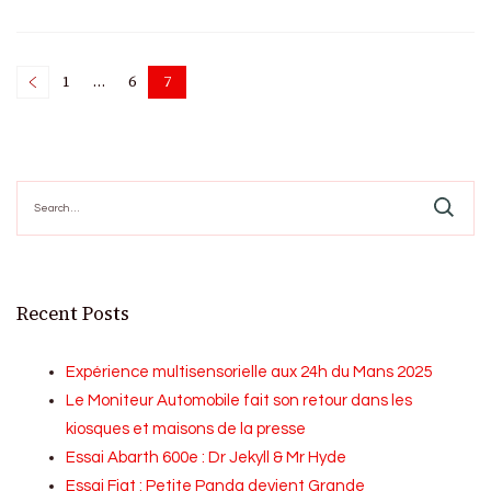
Posts
1
…
6
7
Page
Page
Page
pagination
Search
for:
Recent Posts
Expérience multisensorielle aux 24h du Mans 2025
Le Moniteur Automobile fait son retour dans les
kiosques et maisons de la presse
Essai Abarth 600e : Dr Jekyll & Mr Hyde
Essai Fiat : Petite Panda devient Grande