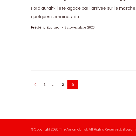
Ford aurait-il été agacé par l’arrivée sur le marché, 
quelques semaines, du …
2 novembre 2020
Frédéric Euvrard
Posts
1
…
5
6
Page
Page
Page
pagination
© Copyright 2026
The Automobilist
. All Rights Reserved.
Blossom