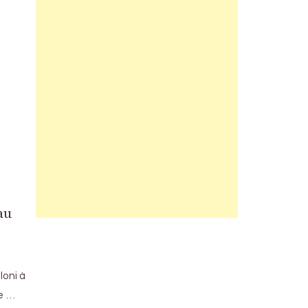
au
loni à
de …