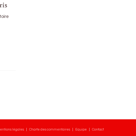
ris
toire
entions légales
Charte des commentaires
Equipe
Contact