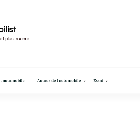
ilist
 et plus encore
t automobile
Autour de l’automobile
Essai