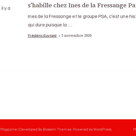
s’habille chez Ines de la Fressange Pa
il y a
Ines de la Fressange et le groupe PSA, c’est une his
qui dure puisque la …
2 novembre 2020
Frédéric Euvrard
 Magazine | Developed By
Blossom Themes
.
Powered by
WordPress
.
M