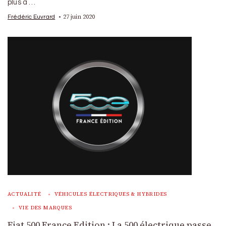
plus à …
27 juin 2020
Frédéric Euvrard
ACTUALITÉ
VÉHICULES ÉLECTRIQUES & HYBRIDES
VIE DES MARQUES
Fiat 500 France Edition : La 500 électrique passe