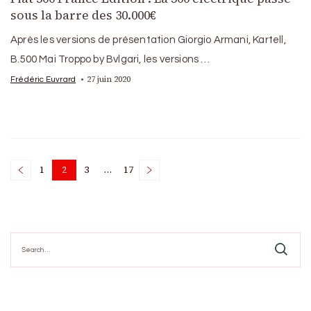
sous la barre des 30.000€
Après les versions de présentation Giorgio Armani, Kartell,
B.500 Mai Troppo by Bvlgari, les versions …
27 juin 2020
Frédéric Euvrard
Posts
1
2
3
…
17
Page
Page
Page
Page
pagination
Search
for: