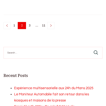
Posts
1
2
3
…
11
Page
Page
Page
Page
pagination
Search
for:
Recent Posts
Expérience multisensorielle aux 24h du Mans 2025
Le Moniteur Automobile fait son retour dans les
kiosques et maisons de la presse