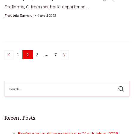
Stellantis, Citroën souhaite apporter sa …
4 avril 2023
Frédéric Euvrard
Posts
1
2
3
…
7
Page
Page
Page
Page
pagination
Search
for:
Recent Posts
Expérience multisensorielle aux 24h du Mans 2025