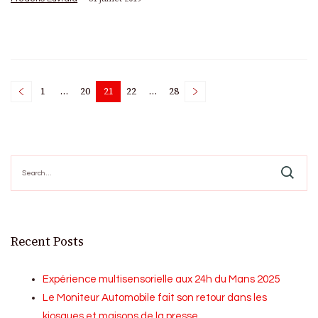
Posts
1
…
20
21
22
…
28
Page
Page
Page
Page
Page
pagination
Search
for:
Recent Posts
Expérience multisensorielle aux 24h du Mans 2025
Le Moniteur Automobile fait son retour dans les
kiosques et maisons de la presse