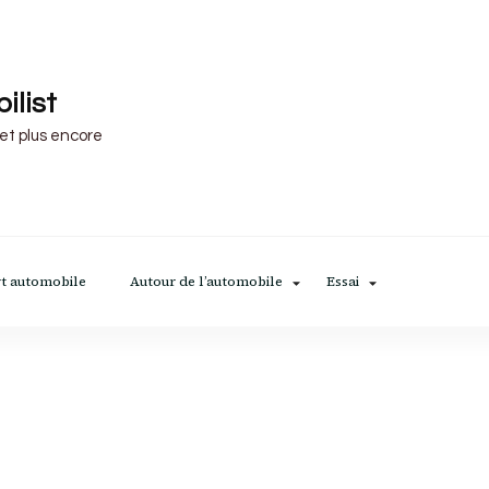
ilist
 et plus encore
t automobile
Autour de l’automobile
Essai