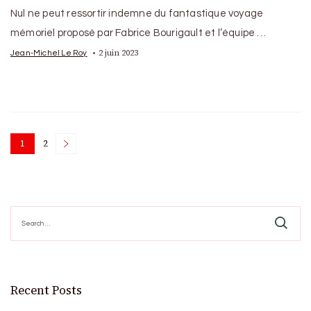
Nul ne peut ressortir indemne du fantastique voyage
mémoriel proposé par Fabrice Bourigault et l’équipe …
2 juin 2023
Jean-Michel Le Roy
Posts
1
2
Page
Page
pagination
Search
for:
Recent Posts