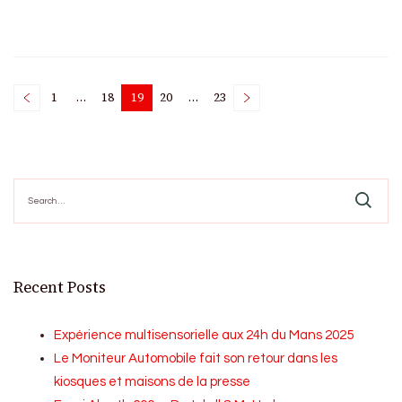
Posts
1
…
18
19
20
…
23
Page
Page
Page
Page
Page
pagination
Search
for:
Recent Posts
Expérience multisensorielle aux 24h du Mans 2025
Le Moniteur Automobile fait son retour dans les
kiosques et maisons de la presse