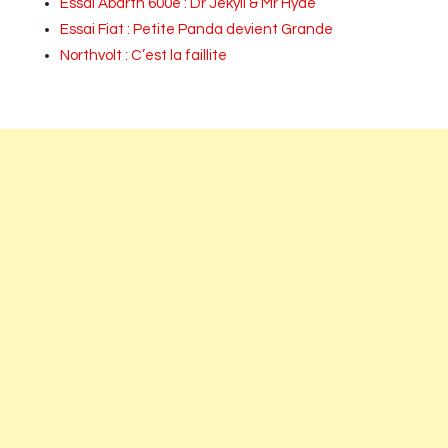
Essai Abarth 600e : Dr Jekyll & Mr Hyde
Essai Fiat : Petite Panda devient Grande
Northvolt : C’est la faillite