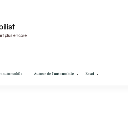
ilist
 et plus encore
t automobile
Autour de l’automobile
Essai