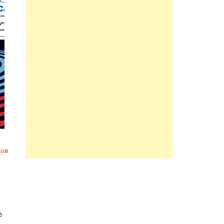
ION
é