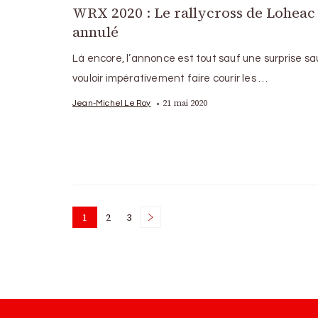
WRX 2020 : Le rallycross de Loheac 
annulé
Là encore, l’annonce est tout sauf une surprise sa
vouloir impérativement faire courir les …
21 mai 2020
Jean-Michel Le Roy
Posts
1
2
3
Page
Page
Page
pagination