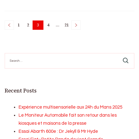
Posts
1
2
3
4
…
21
Page
Page
Page
Page
Page
pagination
Search
for:
Recent Posts
Expérience multisensorielle aux 24h du Mans 2025
Le Moniteur Automobile fait son retour dans les
kiosques et maisons de la presse
Essai Abarth 600e : Dr Jekyll & Mr Hyde