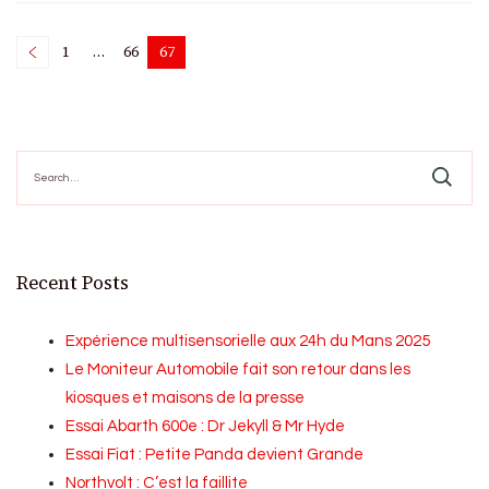
Posts
1
…
66
67
Page
Page
Page
pagination
Search
for:
Recent Posts
Expérience multisensorielle aux 24h du Mans 2025
Le Moniteur Automobile fait son retour dans les
kiosques et maisons de la presse
Essai Abarth 600e : Dr Jekyll & Mr Hyde
Essai Fiat : Petite Panda devient Grande
Northvolt : C’est la faillite