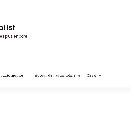
ilist
 et plus encore
t automobile
Autour de l’automobile
Essai