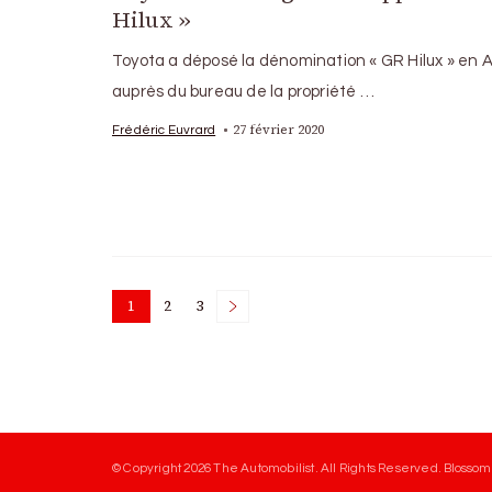
Hilux »
Toyota a déposé la dénomination « GR Hilux » en A
auprès du bureau de la propriété …
27 février 2020
Frédéric Euvrard
Posts
1
2
3
Page
Page
Page
pagination
© Copyright 2026
The Automobilist
. All Rights Reserved.
Blossom