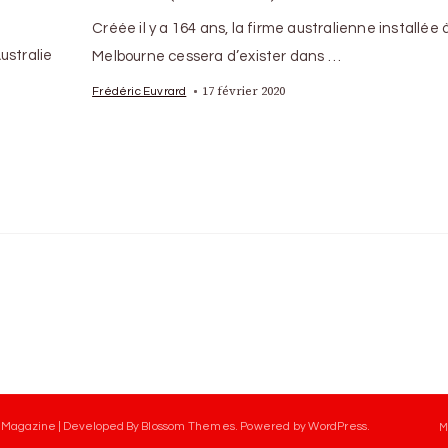
Créée il y a 164 ans, la firme australienne installée 
ustralie
Melbourne cessera d’exister dans …
17 février 2020
Frédéric Euvrard
 Magazine | Developed By
Blossom Themes
.
Powered by
WordPress
.
M