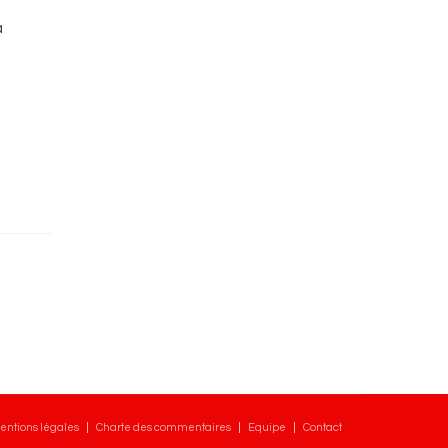
à
entions légales
Charte des commentaires
Equipe
Contact