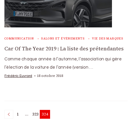
COMMUNICATION
SALONS ET ÉVÉNEMENTS
VIE DES MARQUES
Car Of The Year 2019 : La liste des prétendantes
Comme chaque année à l’automne, l’association qui gère
l’élection de la voiture de l’année (version …
18 octobre 2018
Frédéric Euvrard
Posts
1
…
323
324
Page
Page
Page
pagination