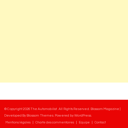
© Copyright 2026
The Automobilist
. All Rights Reserved.
Blossom Magazine |
Developed By
Blossom Themes
.
Powered by
WordPress
.
Mentions légales
Charte des commentaires
Equipe
Contact