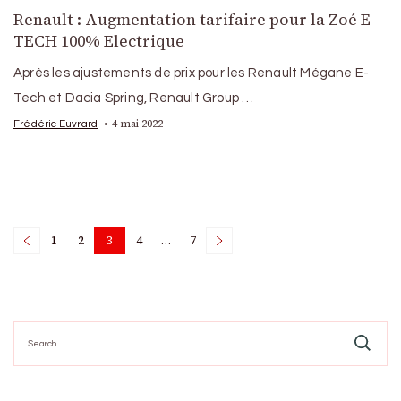
Renault : Augmentation tarifaire pour la Zoé E-
TECH 100% Electrique
Après les ajustements de prix pour les Renault Mégane E-
Tech et Dacia Spring, Renault Group …
4 mai 2022
Frédéric Euvrard
Posts
1
2
3
4
…
7
Page
Page
Page
Page
Page
pagination
Search
for: