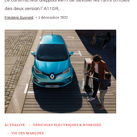
Le constructeur dieppois vient de dévoiler les tarifs officiels
des deux version l’ A110 R, …
1 décembre 2022
Frédéric Euvrard
ACTUALITÉ
VÉHICULES ÉLECTRIQUES & HYBRIDES
VIE DES MARQUES