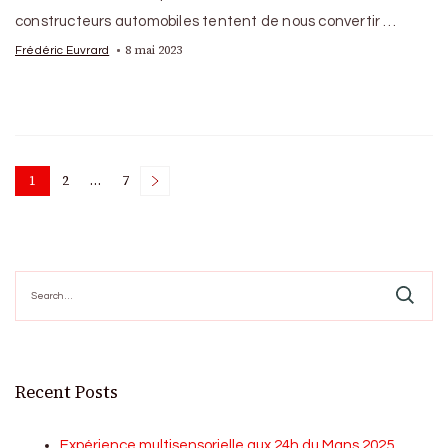
constructeurs automobiles tentent de nous convertir …
8 mai 2023
Frédéric Euvrard
Posts
1
2
…
7
Page
Page
Page
pagination
Search
for:
Recent Posts
Expérience multisensorielle aux 24h du Mans 2025