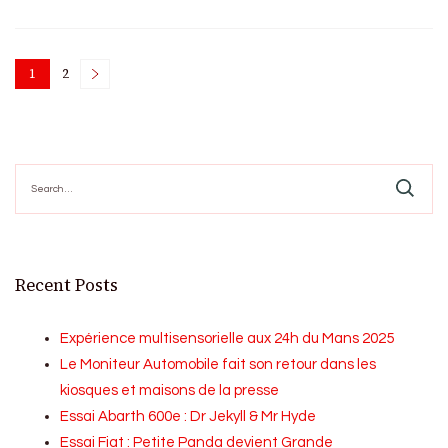
Posts
1
2
Page
Page
pagination
Search
for:
Recent Posts
Expérience multisensorielle aux 24h du Mans 2025
Le Moniteur Automobile fait son retour dans les
kiosques et maisons de la presse
Essai Abarth 600e : Dr Jekyll & Mr Hyde
Essai Fiat : Petite Panda devient Grande