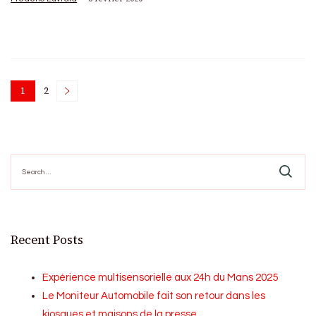
Posts
1
2
Page
Page
pagination
Search
for:
Recent Posts
Expérience multisensorielle aux 24h du Mans 2025
Le Moniteur Automobile fait son retour dans les
kiosques et maisons de la presse