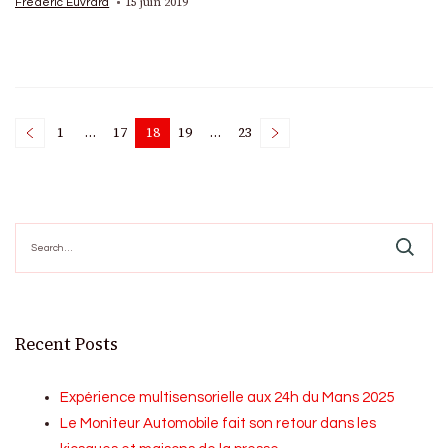
15 juin 2019
Frédéric Euvrard
Posts
1
…
17
18
19
…
23
Page
Page
Page
Page
Page
pagination
Search
for:
Recent Posts
Expérience multisensorielle aux 24h du Mans 2025
Le Moniteur Automobile fait son retour dans les