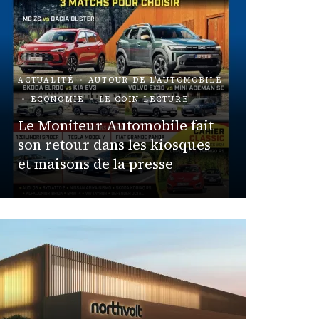
ACTUALITÉ
AUTOUR DE L'AUTOMOBILE
ECONOMIE
LE COIN LECTURE
ACTUALIT
Le Moniteur Automobile fait
Expér
son retour dans les kiosques
et maisons de la presse
Frédéric Eu
ACTUALIT
VÉHICU