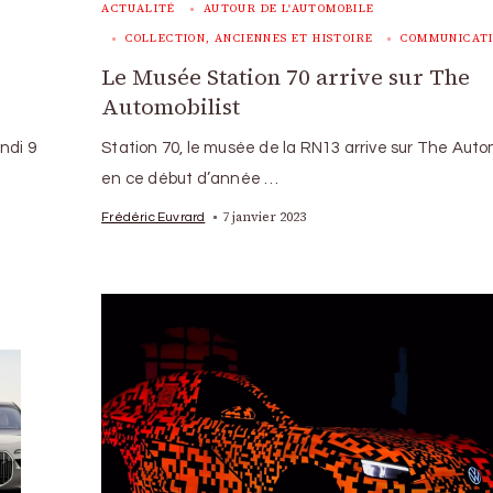
ACTUALITÉ
AUTOUR DE L'AUTOMOBILE
COLLECTION, ANCIENNES ET HISTOIRE
COMMUNICAT
Le Musée Station 70 arrive sur The
Automobilist
ndi 9
Station 70, le musée de la RN13 arrive sur The Auto
en ce début d’année …
7 janvier 2023
Frédéric Euvrard