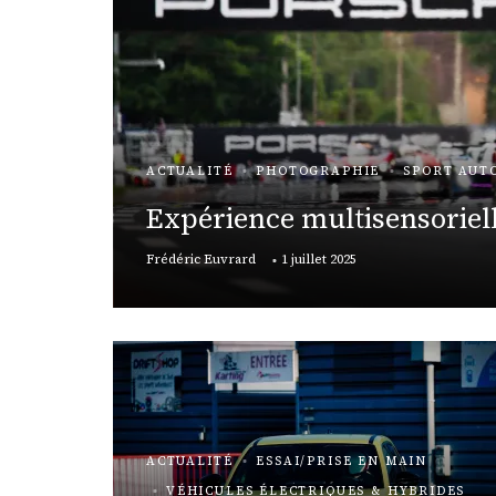
TOMOBILE
URE
ACTUALITÉ
PHOTOGRAPHIE
SPORT AUT
e fait
Expérience multisensoriel
osques
Frédéric Euvrard
1 juillet 2025
ACTUALITÉ
ESSAI/PRISE EN MAIN
VÉHICULES ÉLECTRIQUES & HYBRIDES