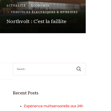
ACTUALITÉ
ECONOMIE
VIE DE
VÉHICULES ÉLECTRIQUES & HYBRIDES
Essai A
Northvolt : C’est la faillite
Mr Hy
Search
for:
Recent Posts
Expérience multisensorielle aux 24h