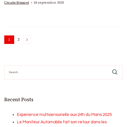
18 septembre 2020
Claude Brissard
Posts
1
2
Page
Page
pagination
Search
for:
Recent Posts
Expérience multisensorielle aux 24h du Mans 2025
Le Moniteur Automobile fait son retour dans les