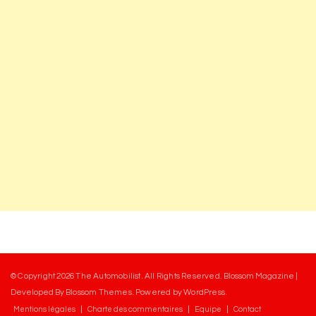
© Copyright 2026
The Automobilist
. All Rights Reserved.
Blossom Magazine |
Developed By
Blossom Themes
.
Powered by
WordPress
.
Mentions légales
Charte des commentaires
Equipe
Contact