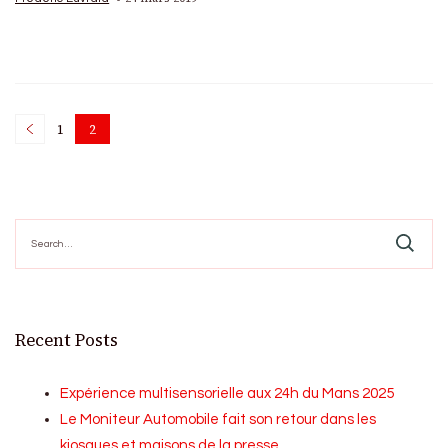
Posts
1
2
Page
Page
pagination
Search
for:
Recent Posts
Expérience multisensorielle aux 24h du Mans 2025
Le Moniteur Automobile fait son retour dans les
kiosques et maisons de la presse