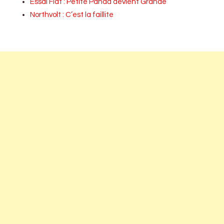
Essai Fiat : Petite Panda devient Grande
Northvolt : C’est la faillite