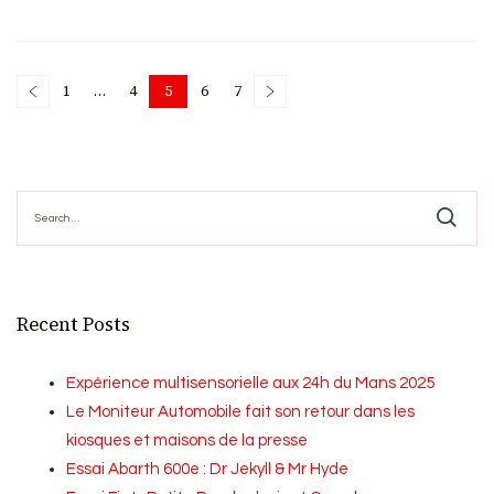
Posts
1
…
4
5
6
7
Page
Page
Page
Page
Page
pagination
Search
for:
Recent Posts
Expérience multisensorielle aux 24h du Mans 2025
Le Moniteur Automobile fait son retour dans les
kiosques et maisons de la presse
Essai Abarth 600e : Dr Jekyll & Mr Hyde