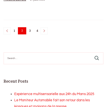
Posts
1
2
3
4
Page
Page
Page
Page
pagination
Search
for:
Recent Posts
Expérience multisensorielle aux 24h du Mans 2025
Le Moniteur Automobile fait son retour dans les
kiosques et maisons de la presse