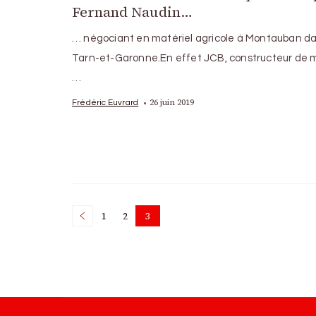
Fernand Naudin…
… négociant en matériel agricole à Montauban da
Tarn-et-Garonne.En effet JCB, constructeur de m
…
26 juin 2019
Frédéric Euvrard
Posts
1
2
3
Page
Page
Page
pagination