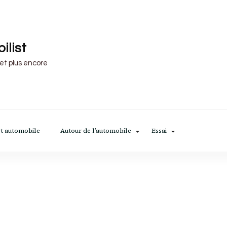
ilist
 et plus encore
t automobile
Autour de l’automobile
Essai