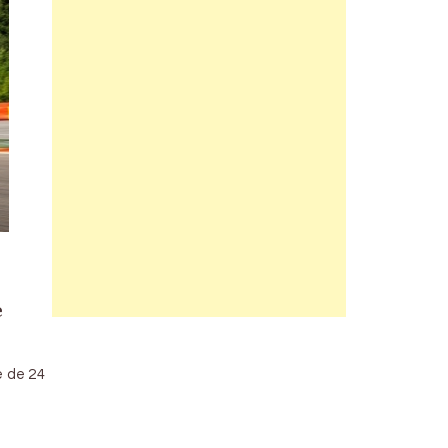
e
e de 24