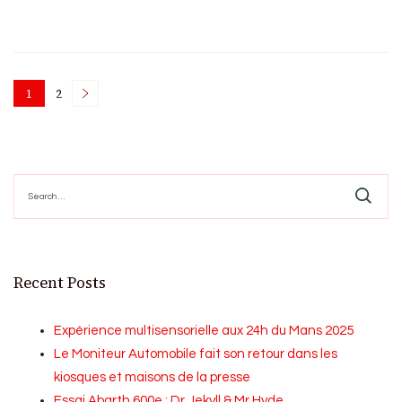
Posts
1
2
Page
Page
pagination
Search
for:
Recent Posts
Expérience multisensorielle aux 24h du Mans 2025
Le Moniteur Automobile fait son retour dans les
kiosques et maisons de la presse
Essai Abarth 600e : Dr Jekyll & Mr Hyde