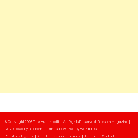
© Copyright 2026
The Automobilist
. All Rights Reserved.
Blossom Magazine |
Developed By
Blossom Themes
.
Powered by
WordPress
.
Mentions légales
Charte des commentaires
Equipe
Contact