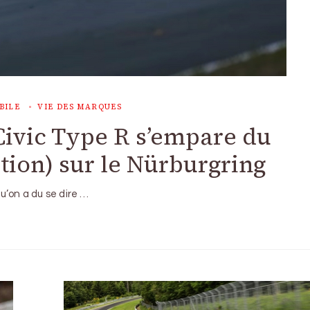
BILE
VIE DES MARQUES
Civic Type R s’empare du
tion) sur le Nürburgring
qu’on a du se dire …