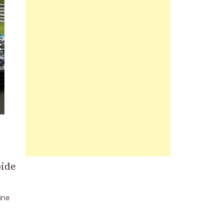
pide
line