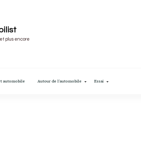
ilist
 et plus encore
t automobile
Autour de l’automobile
Essai