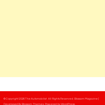
© Copyright 2026
The Automobilist
. All Rights Reserved.
Blossom Magazine |
Developed By
Blossom Themes
.
Powered by
WordPress
.