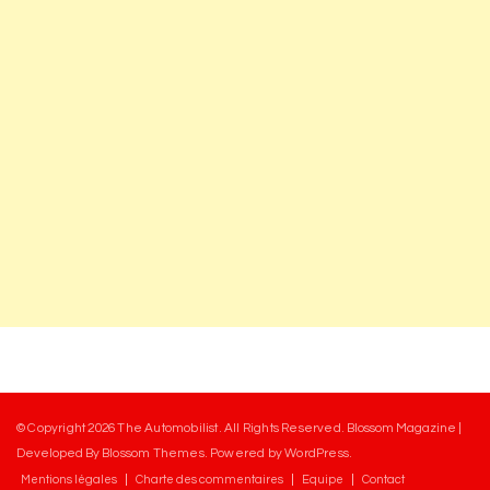
© Copyright 2026
The Automobilist
. All Rights Reserved.
Blossom Magazine |
Developed By
Blossom Themes
.
Powered by
WordPress
.
Mentions légales
Charte des commentaires
Equipe
Contact