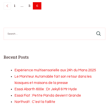
Posts
1
…
5
6
Page
Page
Page
pagination
Search
for:
Recent Posts
Expérience multisensorielle aux 24h du Mans 2025
Le Moniteur Automobile fait son retour dans les
kiosques et maisons de la presse
Essai Abarth 600e : Dr Jekyll & Mr Hyde
Essai Fiat : Petite Panda devient Grande
Northvolt : C’est la faillite