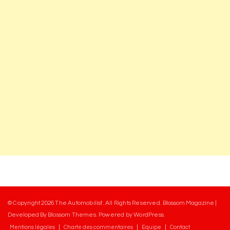
© Copyright 2026
The Automobilist
. All Rights Reserved.
Blossom Magazine |
Developed By
Blossom Themes
.
Powered by
WordPress
.
Mentions légales
Charte des commentaires
Equipe
Contact