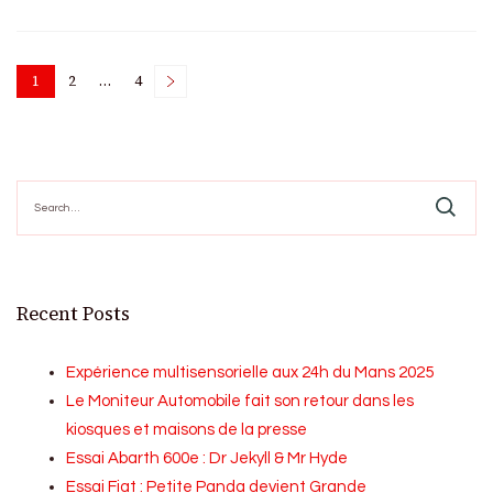
Posts
1
2
…
4
Page
Page
Page
pagination
Search
for:
Recent Posts
Expérience multisensorielle aux 24h du Mans 2025
Le Moniteur Automobile fait son retour dans les
kiosques et maisons de la presse
Essai Abarth 600e : Dr Jekyll & Mr Hyde
Essai Fiat : Petite Panda devient Grande