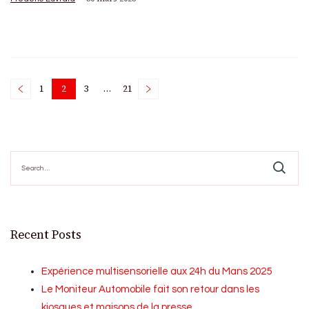
Posts
1
2
3
…
21
Page
Page
Page
Page
pagination
Search
for:
Recent Posts
Expérience multisensorielle aux 24h du Mans 2025
Le Moniteur Automobile fait son retour dans les
kiosques et maisons de la presse