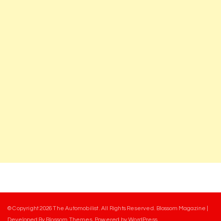
© Copyright 2026
The Automobilist
. All Rights Reserved.
Blossom Magazine |
Developed By
Blossom Themes
.
Powered by
WordPress
.