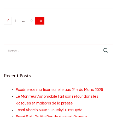
Posts
1
…
9
10
Page
Page
Page
pagination
Search
for:
Recent Posts
Expérience multisensorielle aux 24h du Mans 2025
Le Moniteur Automobile fait son retour dans les
kiosques et maisons de la presse
Essai Abarth 600e : Dr Jekyll & Mr Hyde
Essai Fiat : Petite Panda devient Grande