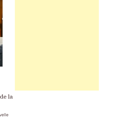
de la
velle