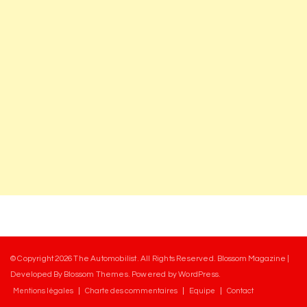
© Copyright 2026
The Automobilist
. All Rights Reserved.
Blossom Magazine |
Developed By
Blossom Themes
.
Powered by
WordPress
.
Mentions légales
Charte des commentaires
Equipe
Contact