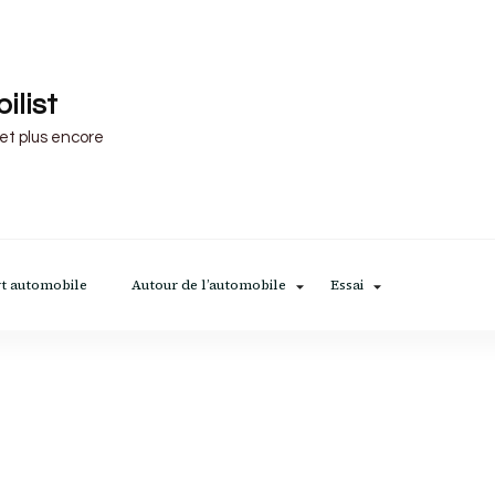
ilist
 et plus encore
t automobile
Autour de l’automobile
Essai