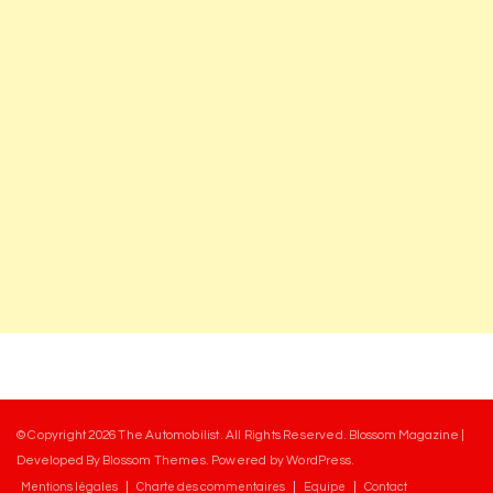
© Copyright 2026
The Automobilist
. All Rights Reserved.
Blossom Magazine |
Developed By
Blossom Themes
.
Powered by
WordPress
.
Mentions légales
Charte des commentaires
Equipe
Contact