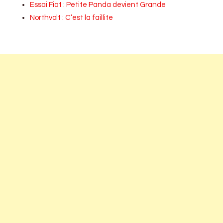
Essai Fiat : Petite Panda devient Grande
Northvolt : C’est la faillite