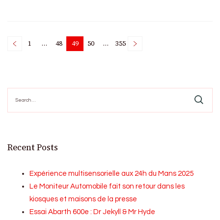
Posts
1
…
48
49
50
…
355
Page
Page
Page
Page
Page
pagination
Search
for:
Recent Posts
Expérience multisensorielle aux 24h du Mans 2025
Le Moniteur Automobile fait son retour dans les
kiosques et maisons de la presse
Essai Abarth 600e : Dr Jekyll & Mr Hyde