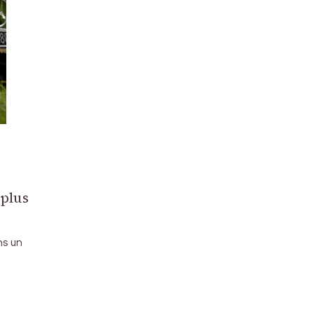
 plus
ns un