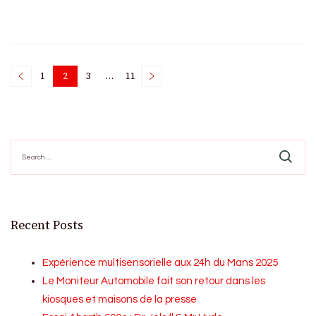
Posts
1
2
3
…
11
Page
Page
Page
Page
pagination
Search
for:
Recent Posts
Expérience multisensorielle aux 24h du Mans 2025
Le Moniteur Automobile fait son retour dans les
kiosques et maisons de la presse