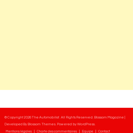
© Copyright 2026
The Automobilist
. All Rights Reserved.
Blossom Magazine |
Developed By
Blossom Themes
.
Powered by
WordPress
.
Mentions légales
Charte des commentaires
Equipe
Contact