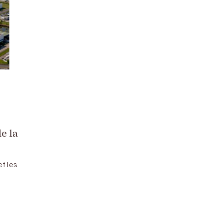
e la
t les