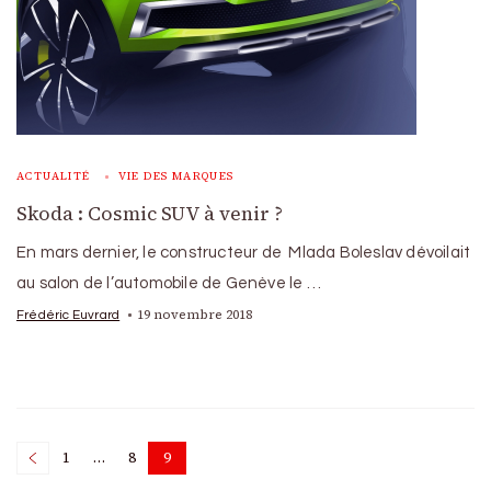
ACTUALITÉ
VIE DES MARQUES
Skoda : Cosmic SUV à venir ?
En mars dernier, le constructeur de Mlada Boleslav dévoilait
au salon de l’automobile de Genève le …
19 novembre 2018
Frédéric Euvrard
Posts
1
…
8
9
Page
Page
Page